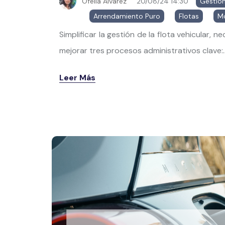
Ofelia Álvarez
20/08/24 14:30
Gestión
Arrendamiento Puro
,
Flotas
,
Mo
Simplificar la gestión de la flota vehicular, 
mejorar tres procesos administrativos clave:..
Leer Más