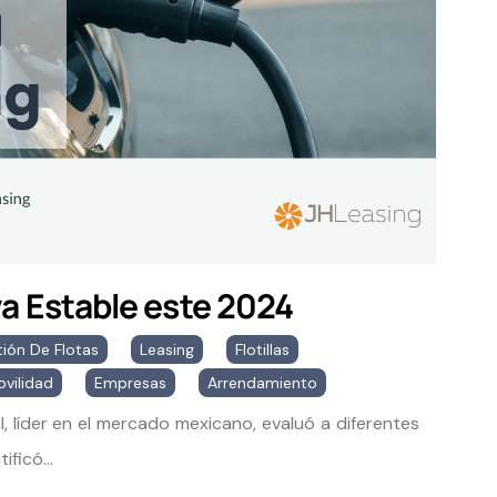
a Estable este 2024
ión De Flotas
,
Leasing
,
Flotillas
,
vilidad
,
Empresas
,
Arrendamiento
, líder en el mercado mexicano, evaluó a diferentes
ificó...