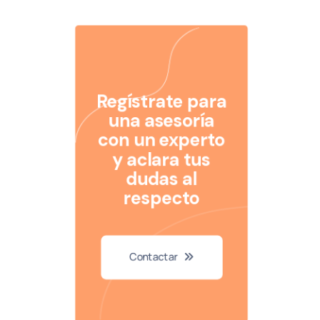
Regístrate para
una asesoría
con un experto
y aclara tus
dudas al
respecto
Contactar