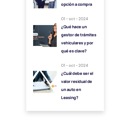
opción a compra
01 - oct - 2024
¿Qué hace un
gestor de trámites
vehiculares y por
qué es clave?
01 - oct - 2024
¿Cuál debe ser el
valor residual de
un auto en
Leasing?