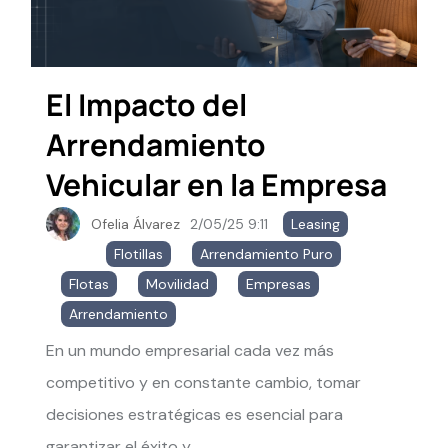
El Impacto del
Arrendamiento
Vehicular en la Empresa
Ofelia Álvarez
2/05/25 9:11
Leasing
,
Flotillas
,
Arrendamiento Puro
,
Flotas
,
Movilidad
,
Empresas
,
Arrendamiento
En un mundo empresarial cada vez más
competitivo y en constante cambio, tomar
decisiones estratégicas es esencial para
garantizar el éxito y...