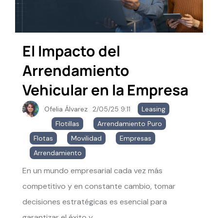
El Impacto del
Arrendamiento
Vehicular en la Empresa
Ofelia Álvarez
2/05/25 9:11
Leasing
,
Flotillas
,
Arrendamiento Puro
,
Flotas
,
Movilidad
,
Empresas
,
Arrendamiento
En un mundo empresarial cada vez más
competitivo y en constante cambio, tomar
decisiones estratégicas es esencial para
garantizar el éxito y...